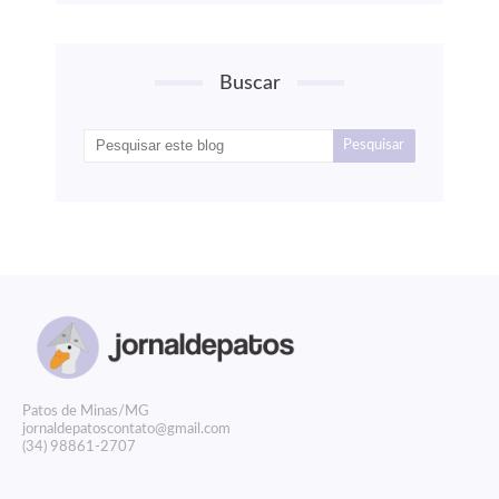
Buscar
P
atos de Minas/MG
jornaldepatoscontato@gmail.com
(34) 98861-2707