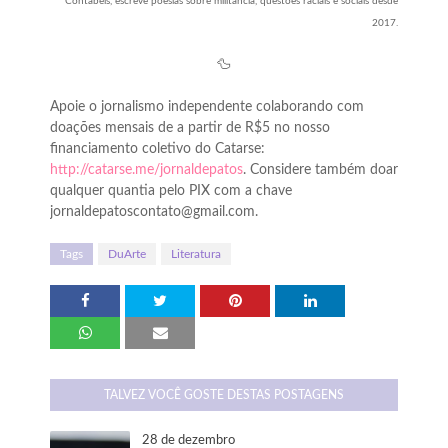
Contábeis, escreve poesias sobre militância, questões raciais e sociais desde
2017.
🦆
Apoie o jornalismo independente colaborando com
doações mensais de a partir de R$5 no nosso
financiamento coletivo do Catarse:
http://catarse.me/jornaldepatos
. Considere também doar
qualquer quantia pelo PIX com a chave
jornaldepatoscontato@gmail.com.
Tags
DuArte
Literatura
TALVEZ VOCÊ GOSTE DESTAS POSTAGENS
28 de dezembro