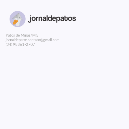
P
atos de Minas/MG
jornaldepatoscontato@gmail.com
(34) 98861-2707