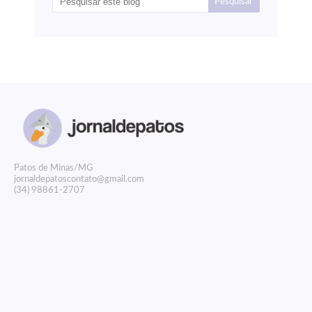
P
atos de Minas/MG
jornaldepatoscontato@gmail.com
(34) 98861-2707