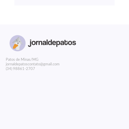
P
atos de Minas/MG
jornaldepatoscontato@gmail.com
(34) 98861-2707