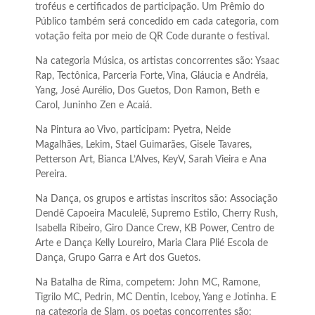
troféus e certificados de participação. Um Prêmio do
Público também será concedido em cada categoria, com
votação feita por meio de QR Code durante o festival.
Na categoria Música, os artistas concorrentes são: Ysaac
Rap, Tectônica, Parceria Forte, Vina, Gláucia e Andréia,
Yang, José Aurélio, Dos Guetos, Don Ramon, Beth e
Carol, Juninho Zen e Acaiá.
Na Pintura ao Vivo, participam: Pyetra, Neide
Magalhães, Lekim, Stael Guimarães, Gisele Tavares,
Petterson Art, Bianca L’Alves, KeyV, Sarah Vieira e Ana
Pereira.
Na Dança, os grupos e artistas inscritos são: Associação
Dendê Capoeira Maculelê, Supremo Estilo, Cherry Rush,
Isabella Ribeiro, Giro Dance Crew, KB Power, Centro de
Arte e Dança Kelly Loureiro, Maria Clara Plié Escola de
Dança, Grupo Garra e Art dos Guetos.
Na Batalha de Rima, competem: John MC, Ramone,
Tigrilo MC, Pedrin, MC Dentin, Iceboy, Yang e Jotinha. E
na categoria de Slam, os poetas concorrentes são: