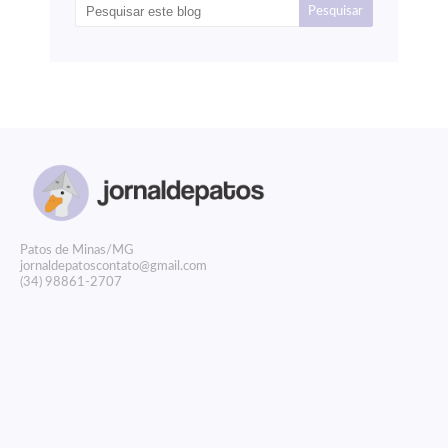
P
atos de Minas/MG
jornaldepatoscontato@gmail.com
(34) 98861-2707